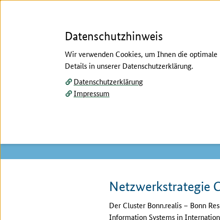
Datenschutzhinweis
Wir verwenden Cookies, um Ihnen die optimale N
Details in unserer Datenschutzerklärung.
Menü
Datenschutzerklärung
Impressum
Startseite
/
Der Cluster
Hier beginnt der Hauptinhalt dieser Seite
Der Cluster
Netzwerkstrategie C
Der Cluster Bonn.realis – Bonn Res
Information Systems in Internation