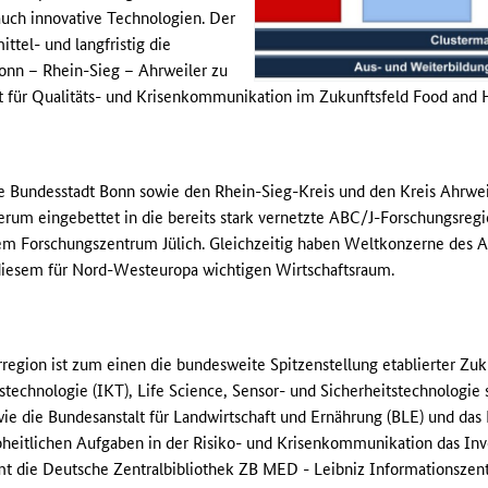
 auch innovative Technologien. Der
ittel- und langfristig die
onn – Rhein-Sieg – Ahrweiler zu
 für Qualitäts- und Krisenkommunikation im Zukunftsfeld Food and 
ie Bundesstadt Bonn sowie den Rhein-Sieg-Kreis und den Kreis Ahrweil
rum eingebettet in die bereits stark vernetzte ABC/J-Forschungsregi
m Forschungszentrum Jülich. Gleichzeitig haben Weltkonzerne des A
 diesem für Nord-Westeuropa wichtigen Wirtschaftsraum.
rregion ist zum einen die bundesweite Spitzenstellung etablierter Zu
echnologie (IKT), Life Science, Sensor- und Sicherheitstechnologie
 wie die Bundesanstalt für Landwirtschaft und Ernährung (BLE) und da
heitlichen Aufgaben in der Risiko- und Krisenkommunikation das Inve
t die Deutsche Zentralbibliothek ZB MED - Leibniz Informationszen