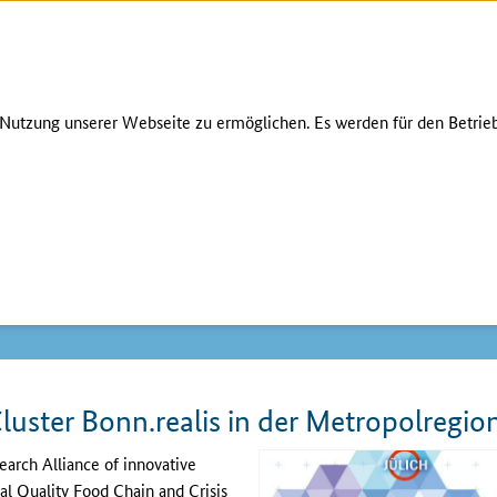
Zum Seiteninhalt
Zur Suche
Zur Hauptnavigation
Zur Fußnavigation
utzung unserer Webseite zu ermöglichen. Es werden für den Betrieb
luster Bonn.realis in der Metropolregio
earch Alliance of innovative
al Quality Food Chain and Crisis