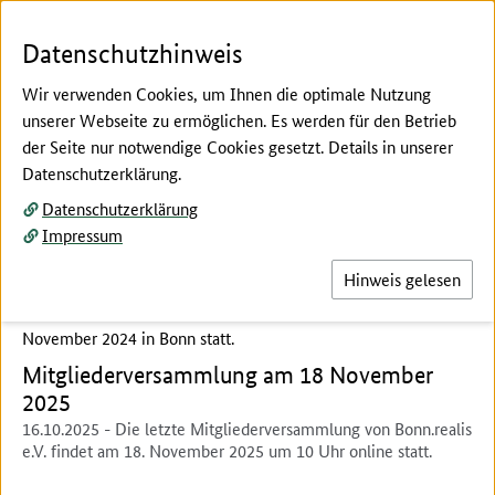
Zum Seiteninhalt
Zur Suche
Zur Hauptnavigation
Zur Fußnavigation
Menü
Suc
Datenschutzhinweis
Wir verwenden Cookies, um Ihnen die optimale Nutzung
unserer Webseite zu ermöglichen. Es werden für den Betrieb
der Seite nur notwendige Cookies gesetzt. Details in unserer
Hier beginnt der Hauptinhalt dieser Seite
Datenschutzerklärung.
CLEVER Annual Meeting
Datenschutzerklärung
Auf der Jahresversammlung des EU-Projektes CLEVER, an
Impressum
dem sich Bonn.realis als Projektpartner beteiligt, wurden die
Hinweis gelesen
Ergebnisse der verschiedenen Arbeitsgruppen vorgestellt und
diskutiert. Die Jahresversammlung fand am 19. und 20.
November 2024 in Bonn statt.
Mitgliederversammlung am 18 November
2025
16.10.2025
- Die letzte Mitgliederversammlung von Bonn.realis
e.V. findet am 18. November 2025 um 10 Uhr online statt.