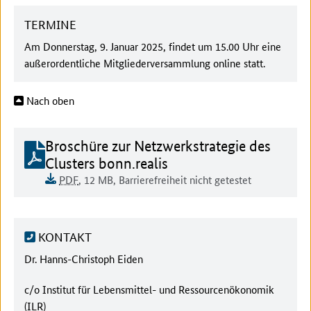
TERMINE
Am Donnerstag, 9. Januar 2025, findet um 15.00 Uhr eine
außerordentliche Mitgliederversammlung online statt.
Nach oben
Dokument zum runterladen:
Broschüre zur Netzwerkstrategie des
Clusters bonn.realis
Dokumentenformat:
Barrierefreiheit:
Dieses Dokument ist auf
Dokumentengröße:
PDF
, 12 MB
,
Barrierefreiheit nicht getestet
KONTAKT
Ansprechpartner:
Dr. Hanns-Christoph Eiden
Behörde:
c/o Institut für Lebensmittel- und Ressourcenökonomik
(ILR)