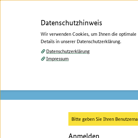
Datenschutzhinweis
Wir verwenden Cookies, um Ihnen die optimale N
Details in unserer Datenschutzerklärung.
Menü
Datenschutzerklärung
Impressum
Startseite
/
Anmeldeformular
Hier beginnt der Hauptinhalt dieser Seite
Anmeldeformular
Benutzeranmeldung :
Bitte geben Sie Ihren Benutzern
Anmelden