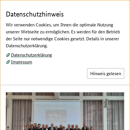
Zum Seiteninhalt
Zur Suche
Zur Hauptnavigation
Zur Fußnavigation
Menü
Suc
Datenschutzhinweis
Wir verwenden Cookies, um Ihnen die optimale Nutzung
unserer Webseite zu ermöglichen. Es werden für den Betrieb
der Seite nur notwendige Cookies gesetzt. Details in unserer
Hier beginnt der Hauptinhalt dieser Seite
Datenschutzerklärung.
Bonn.realis wird 10 Jahre alt!
Datenschutzerklärung
Impressum
Bonn.realis feiert seinen 10. Geburtstag im
Bonner Universitätsforum.
Hinweis gelesen